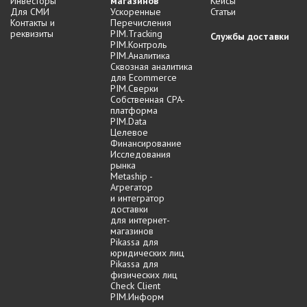
Инвесторы
магазинов
Кейсы
Для СМИ
Ускоренные
Статьи
Контакты и
Перечисления
реквизиты
PIM.Tracking
Службы доставки
PIM.Контроль
PIM.Аналитика
Сквозная аналитика
для Ecommerce
PIM.Сверки
Собственная CPA-
платформа
PIM.Data
Целевое
Финансирование
Исследования
рынка
Metaship -
Агрегатор
и интегратор
доставки
для интернет-
магазинов
Pikassa для
юридических лиц
Pikassa для
физических лиц
Check Client
PIM.Информ