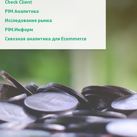
Check Client
PIM.Аналитика
Исследования рынка
PIM.Информ
Сквозная аналитика для Ecommerce