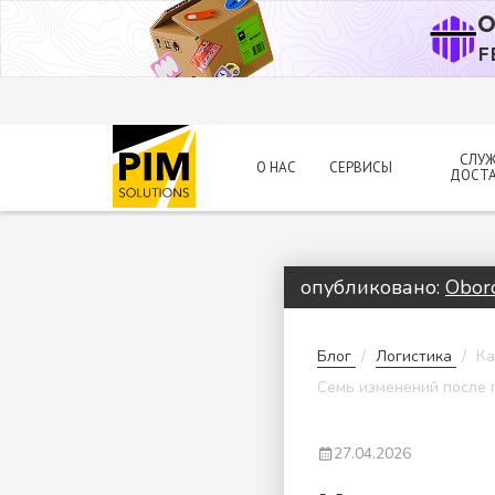
О
F
СЛУ
О НАС
СЕРВИСЫ
ДОСТ
опубликовано:
Oboro
Блог
Логистика
Ка
Семь изменений после
27.04.2026