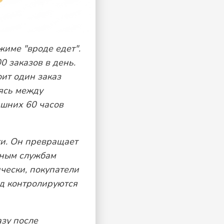
жиме "вроде едет".
0 заказов в день.
оит один заказ
аясь между
ишних 60 часов
ки. Он превращает
зным службам
чески, покупатели
ад контролируются
зу после