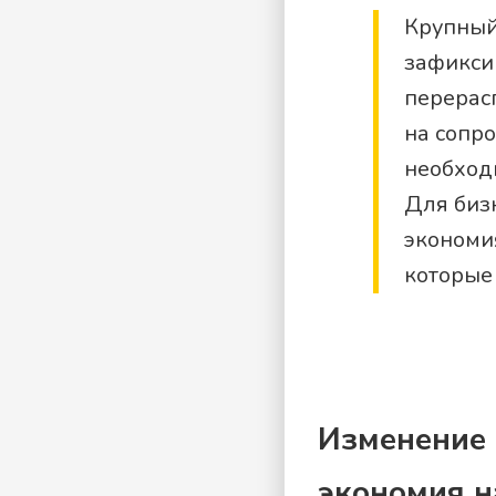
Крупный
зафикси
перерас
на сопр
необход
Для биз
экономия
которые
Изменение 
экономия н