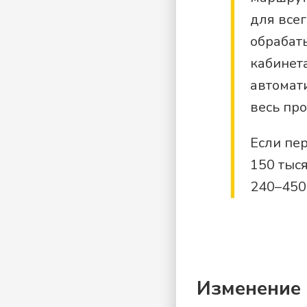
для всег
обрабат
кабинета
автомати
весь про
Если пер
150 тыс
240–450
Изменение 