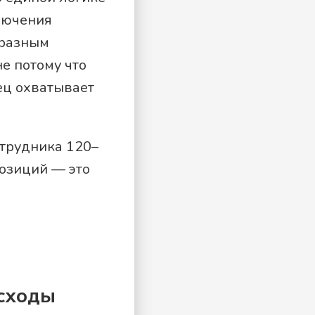
ключения
 разным
не потому что
нец охватывает
отрудника 120–
позиций — это
асходы