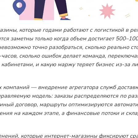
азины, которые годами работают с логистикой в ре
ся заметны только когда объем достигает 500–100
евозможно точно разобраться, сколько реально ст
-часов, сколько ошибок делает команда, переключ
кабинетами, и какую маржу теряет бизнес из-за л
х компаний — внедрение агрегатора служб достав
управляемую модель: заказы распределяются по ра
диный договор, маршруты оптимизируются автомати
ения на каждом этапе, а финансовые потоки и скл
нений, которые интернет-магазины фиксируют сра