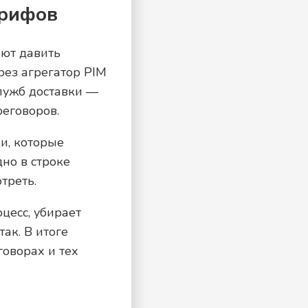
арифов
ают давить
ерез агрегатор PIM
служб доставки —
реговоров.
и, которые
но в строке
треть.
цесс, убирает
так. В итоге
говорах и тех