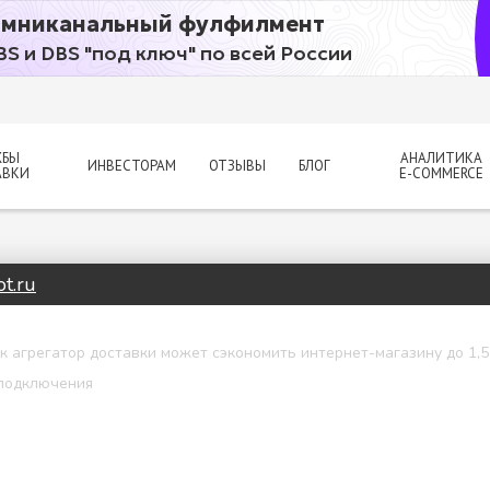
мниканальный фулфилмент
BS и DBS "под ключ" по всей России
ЖБЫ
АНАЛИТИКА
ИНВЕСТОРАМ
ОТЗЫВЫ
БЛОГ
АВКИ
E-COMMERCE
t.ru
к агрегатор доставки может сэкономить интернет-магазину до 1,5
 подключения