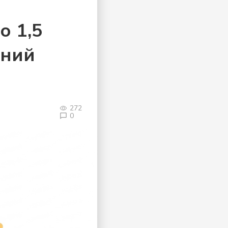
о 1,5
ений
272
0