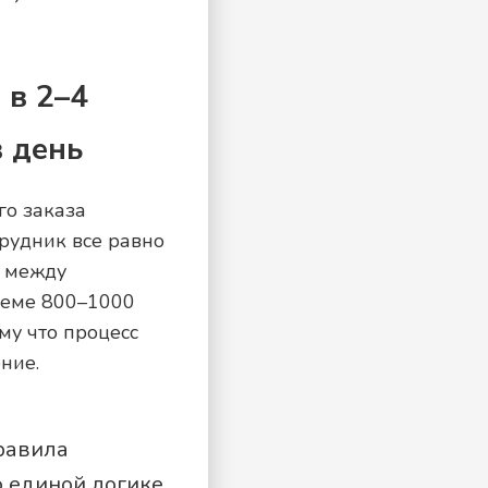
 в 2–4
в день
го заказа
трудник все равно
я между
ъеме 800–1000
му что процесс
ние.
Правила
о единой логике