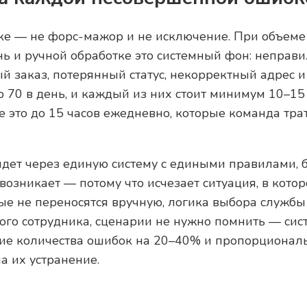
ке — не форс-мажор и не исключение. При объеме 
нь и ручной обработке это системный фон: неправ
й заказ, потерянный статус, некорректный адрес и 
о 70 в день, и каждый из них стоит минимум 10–15
е это до 15 часов ежедневно, которые команда трат
 идет через единую систему с едиными правилами, 
возникает — потому что исчезает ситуация, в кото
ые не переносятся вручную, логика выбора службы
ого сотрудника, сценарии не нужно помнить — сист
ние количества ошибок на 20–40% и пропорционал
а их устранение.