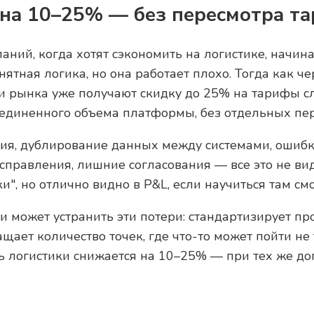
на 10–25% — без пересмотра т
ний, когда хотят сэкономить на логистике, начин
нятная логика, но она работает плохо. Тогда как ч
ики рынка уже получают скидку до 25% на тарифы 
бъединенного объема платформы, без отдельных пе
ия, дублирование данных между системами, ошибк
справления, лишние согласования — все это не вид
ки", но отлично видно в P&L, если научиться там смо
и может устранить эти потери: стандартизирует про
ащает количество точек, где что-то может пойти не 
ь логистики снижается на 10–25% — при тех же до