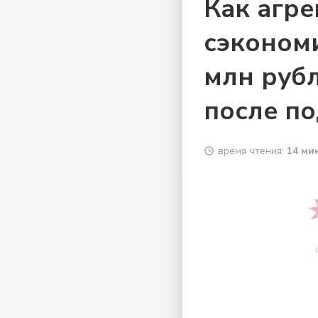
Как агре
сэкономи
млн рубл
после п
время чтения:
14 мин