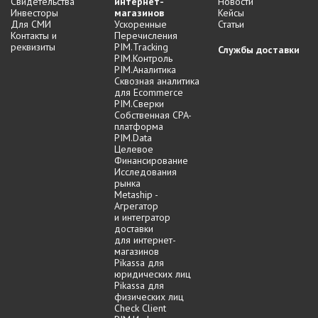
Свидетельства
интернет-
Новости
Инвесторы
магазинов
Кейсы
Для СМИ
Ускоренные
Статьи
Контакты и
Перечисления
реквизиты
PIM.Tracking
Службы доставки
PIM.Контроль
PIM.Аналитика
Сквозная аналитика
для Ecommerce
PIM.Сверки
Собственная CPA-
платформа
PIM.Data
Целевое
Финансирование
Исследования
рынка
Metaship -
Агрегатор
и интегратор
доставки
для интернет-
магазинов
Pikassa для
юридических лиц
Pikassa для
физических лиц
Check Client