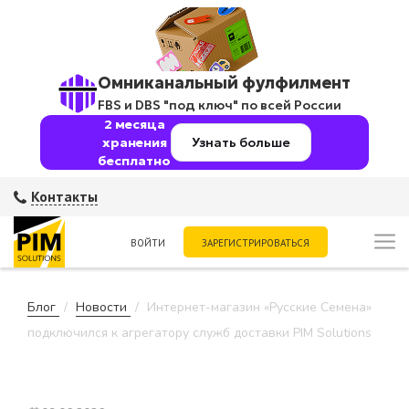
Омниканальный фулфилмент
FBS и DBS "под ключ" по всей России
2 месяца
хранения
Узнать больше
бесплатно
Контакты
ВОЙТИ
ЗАРЕГИСТРИРОВАТЬСЯ
Блог
Новости
Интернет-магазин «Русские Семена»
подключился к агрегатору служб доставки PIM Solutions