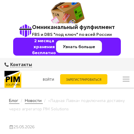
Омниканальный фулфилмент
FBS и DBS "под ключ" по всей России
2 месяца
хранения
Узнать больше
бесплатно
Контакты
ВОЙТИ
ЗАРЕГИСТРИРОВАТЬСЯ
Блог
Новости
«Ладная Лавка» подключила доставку
через агрегатор PIM Solutions
25.05.2026