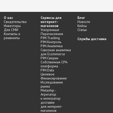
О нас
Сервисы для
Блог
Свидетельства
интернет-
Новости
Инвесторы
магазинов
Кейсы
Для СМИ
Ускоренные
Статьи
Контакты и
Перечисления
реквизиты
PIM.Tracking
Службы доставки
PIM.Контроль
PIM.Аналитика
Сквозная аналитика
для Ecommerce
PIM.Сверки
Собственная CPA-
платформа
PIM.Data
Целевое
Финансирование
Исследования
рынка
Metaship -
Агрегатор
и интегратор
доставки
для интернет-
магазинов