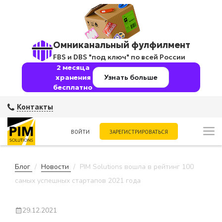
Омниканальный фулфилмент
FBS и DBS "под ключ" по всей России
2 месяца
хранения
Узнать больше
бесплатно
Контакты
ВОЙТИ
ЗАРЕГИСТРИРОВАТЬСЯ
Блог
Новости
PIM Solutions вошла в рейтинг 100
самых успешных стартапов 2021 года
29.12.2021