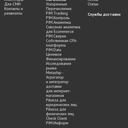
Для СМИ
Ускоренные
Статьи
Контакты и
Перечисления
реквизиты
PIM.Tracking
Службы доставки
PIM.Контроль
PIM.Аналитика
Сквозная аналитика
для Ecommerce
PIM.Сверки
Собственная CPA-
платформа
PIM.Data
Целевое
Финансирование
Исследования
рынка
Metaship -
Агрегатор
и интегратор
доставки
для интернет-
магазинов
Pikassa для
юридических лиц
Pikassa для
физических лиц
Check Client
PIM.Информ