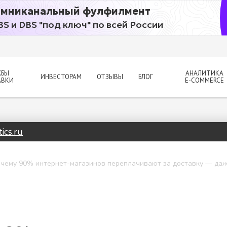
мниканальный фулфилмент
BS и DBS "под ключ" по всей России
ЖБЫ
АНАЛИТИКА
ИНВЕСТОРАМ
ОТЗЫВЫ
БЛОГ
АВКИ
E-COMMERCE
ics.ru
чему 90% интернет-магазинов переплачивают за доставку — даж