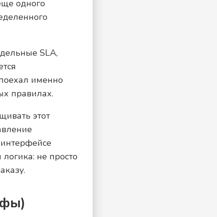
еще одного
ределенного
тдельные SLA,
ется
 поехал именно
ых правилах.
щивать этот
авление
м интерфейсе
 логика: не просто
аказу.
ифы)