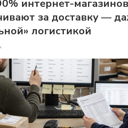
90% интернет-магазино
чивают за доставку — д
ьной» логистикой
.