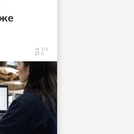
в
аже
171
0