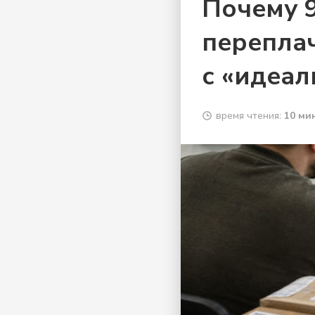
Почему 
перепла
с «идеал
время чтения:
10 мин