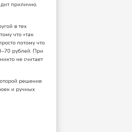
ядит прилично.
угой в тех
ому что «так
просто потому что
0–70 рублей. При
никто не считает
 которой решения
роек и ручных