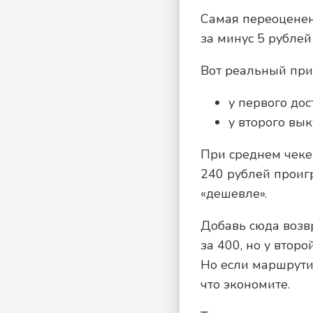
Самая переоцененн
за минус 5 рублей
Вот реальный при
у первого дос
у второго вы
При среднем чеке 
240 рублей проиг
«дешевле».
Добавь сюда возвр
за 400, но у втор
Но если маршрутиз
что экономите.