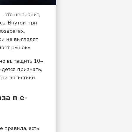
 это не значит,
ась. Внутри при
возвратах,
ри не выглядят
тает рынок».
жно вытащить 10–
дется признать,
три логистики.
за в e-
е правила, есть