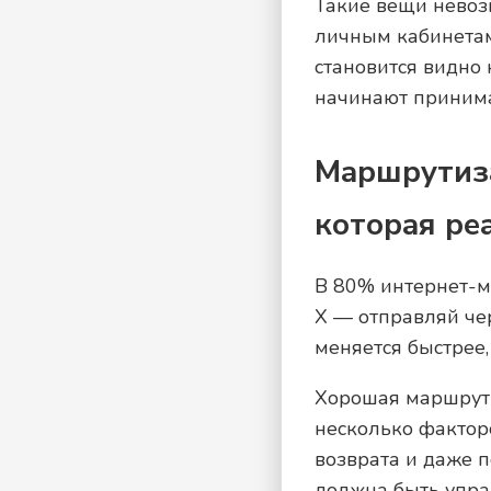
Такие вещи невоз
личным кабинетам.
становится видно
начинают принима
Маршрутиза
которая ре
В 80% интернет-м
X — отправляй чер
меняется быстрее,
Хорошая маршрути
несколько факторо
возврата и даже 
должна быть управ