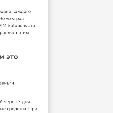
уровне каждого
 Не «мы раз
IM Solutions это
правляет этим
м это
 деньги
й через 3 дня
ые средства. При