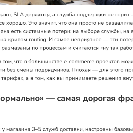
ают, SLA держится, а служба поддержки не горит —
все хорошо. Это значит, что она просто не развалил
яка есть системные потери: на выборе службы, на 
 на кривом routing. И самое неприятное — эти поте
 размазаны по процессам и считаются «ну так рабо
в том, что в большинстве e-commerce проектов мо
и без смены подрядчиков. Плохая — для этого при
 тарифах, а в том, как вы принимаете решения вну
 нормально» — самая дорогая фра
 у магазина 3–5 служб доставки, настроены базовы