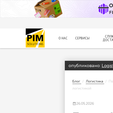
О
F
СЛУ
О НАС
СЕРВИСЫ
ДОСТ
опубликовано:
Logist
Блог
Логистика
По
логистикой
26.05.2026