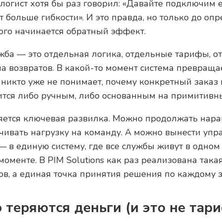
огист хотя бы раз говорил: «Давайте подключим 
т больше гибкости». И это правда, но только до оп
того начинается обратный эффект.
жба — это отдельная логика, отдельные тарифы, о
а возвратов. В какой-то момент система превраща
е никто уже не понимает, почему конкретный заказ
вится либо ручным, либо основанным на примитивн
ляется ключевая развилка. Можно продолжать нара
ичивать нагрузку на команду. А можно вынести упр
— в единую систему, где все службы живут в одно
моменте. В PIM Solutions как раз реализована такая
в, а единая точка принятия решения по каждому з
о теряются деньги (и это не тар