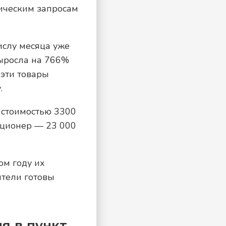
ическим запросам
ислу месяца уже
выросла на 766%
 эти товары
.
 стоимостью 3300
иционер — 23 000
ом году их
ители готовы
я в пункт