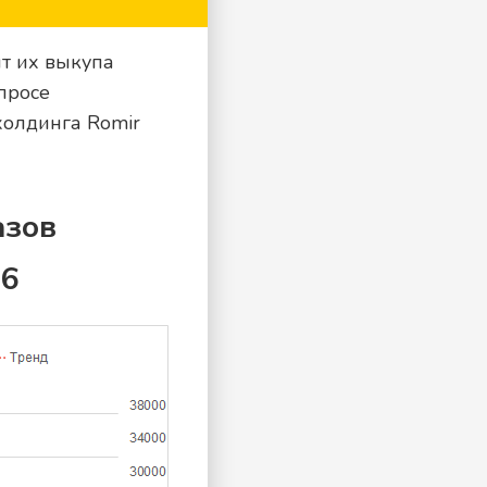
т их выкупа
просе
холдинга Romir
азов
06