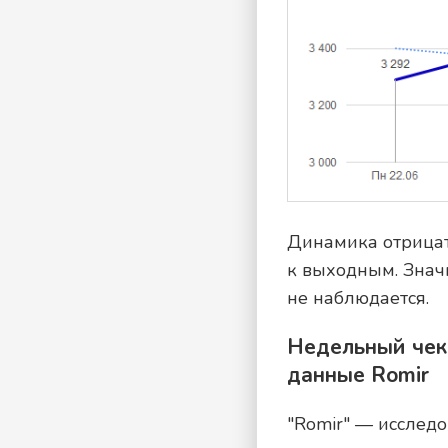
Динамика отрицат
к выходным. Знач
не наблюдается.
Недельный чек 
данные Romir
"Romir" — исслед