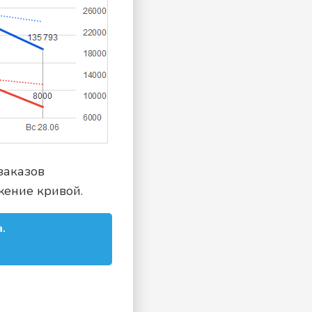
заказов
жение кривой.
.