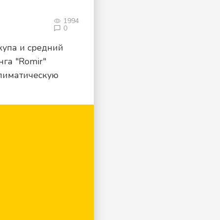
1994
0
купа и средний
нга "Romir"
климатическую