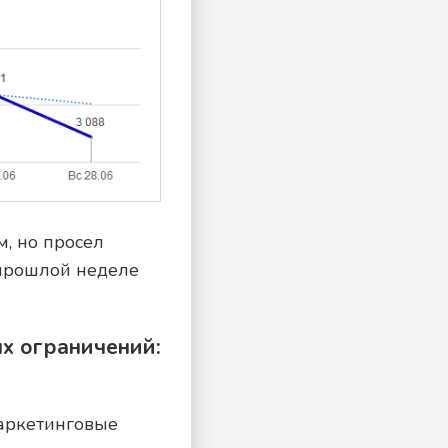
, но просел
 прошлой неделе
ых ограничений:
маркетинговые